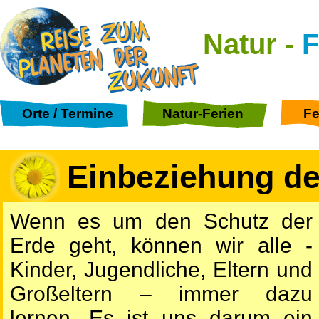
Natur -
F
Orte / Termine
Natur-Ferien
Fe
Einbeziehung de
Wenn es um den Schutz der
Erde geht, können wir alle -
Kinder, Jugendliche, Eltern und
Großeltern – immer dazu
lernen. Es ist uns darum ein